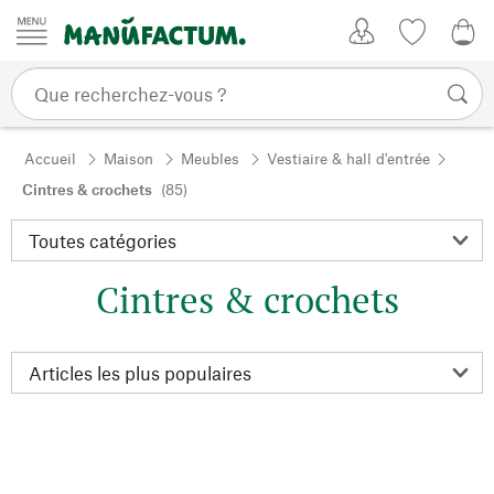
Passer au contenu
Mon compte
Liste de su
0,0
Accueil
Maison
Meubles
Vestiaire & hall d'entrée
Cintres & crochets
(85)
Cintres & crochets