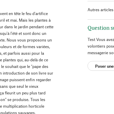
Autres articles
nt en tête le feu d'artifice
vril et mai. Mais les plantes à
r dans le jardin pendant cette
Question s
usqu'à l'été et sont donc un
Test Vous avez
ixte. Nous vous proposons un
volontiers pos
ouleurs et de formes variées,
messagerie so
, et parfois aussi pour la
e plantes qui, au-delà de ce
Poser une
 le souhait que le "pape des
n introduction de son livre sur
dinage puissent enfin regarder
 sans que seul le vieux
ça fleurit un peu plus tard
son" se produise. Tous les
 multiplication horticole
opulations sauvages.