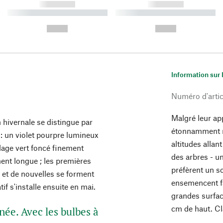
------------
------------
----------- ----------- ----------
----------- ----------- ----------
-
-
--,-- €
--,-- €
Information sur 
Numéro d'artic
Malgré leur ap
 hivernale se distingue par
étonnamment r
e : un violet pourpre lumineux
altitudes alla
llage vert foncé finement
des arbres - u
ent longue ; les premières
préfèrent un so
 et de nouvelles se forment
ensemencent fa
if s'installe ensuite en mai.
grandes surfac
cm de haut. Cl
née. Avec les bulbes à