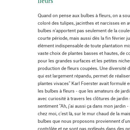
fleurs
Quand on pense aux bulbes à fleurs, on a souve
coloré des tulipes, jacinthes et narcisses en a
bulbes n'apportent pas seulement de la couleu
courte période, mais aussi dès la fin février j
élément indispensable de toute plantation m
vaste choix de plantes basses et hautes, de c
pour les grandes surfaces et les petites niches
production de fleurs coupées. Une diversité d
qui est largement répandu, permet de réaliser
plantes vivaces" Karl Foerster avait formulé e
les bulbes à fleurs - que les amateurs de jar
avec curiosité à travers les clôtures de jardin
sentiment "Ah, j'ai aussi ça dans mon jardin - 
chez moi, c'est là, sur le mur chaud de la mai
bulbes que nous proposons proviennent d'une
contrôlée et ne sont pas prélevés dans des p