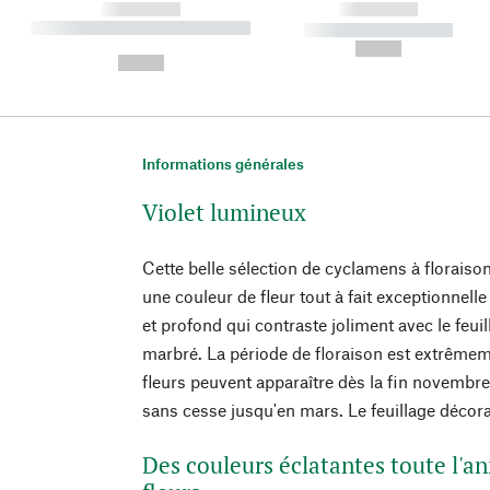
------------
------------
----------- ----------- ----------
----------- -----------
-
--,-- €
--,-- €
Informations générales
Violet lumineux
Cette belle sélection de cyclamens à floraison
une couleur de fleur tout à fait exceptionnell
et profond qui contraste joliment avec le feui
marbré. La période de floraison est extrêmem
fleurs peuvent apparaître dès la fin novembre
sans cesse jusqu'en mars. Le feuillage décorat
Des couleurs éclatantes toute l'an