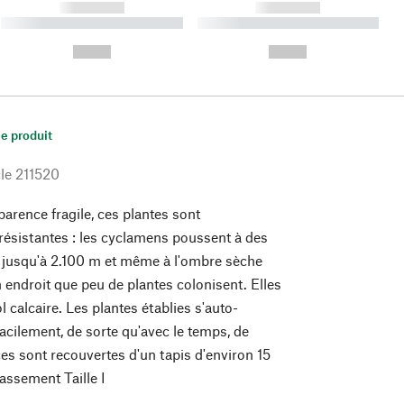
------------
------------
----------- ----------- ----------
----------- ----------- ----------
- -----------
-
--,-- €
--,-- €
le produit
le
211520
parence fragile, ces plantes sont
ésistantes : les cyclamens poussent à des
nt jusqu'à 2.100 m et même à l'ombre sèche
n endroit que peu de plantes colonisent. Elles
l calcaire. Les plantes établies s'auto-
cilement, de sorte qu'avec le temps, de
es sont recouvertes d'un tapis d'environ 15
assement Taille I