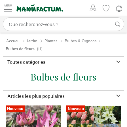
Passer au contenu
Mon compte
Liste de su
0,0
Accueil
Jardin
Plantes
Bulbes & Oignons
Bulbes de fleurs
(11)
Bulbes de fleurs
Nouveau
Nouveau