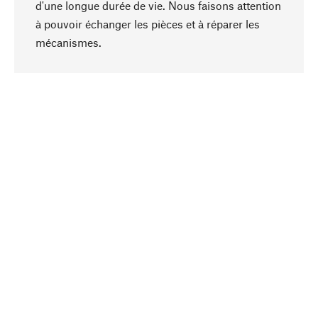
d'une longue durée de vie. Nous faisons attention
à pouvoir échanger les pièces et à réparer les
Haut de page
mécanismes.
Conscient
La durabilité est mise en priorité dans note
sélection produits. Nous misons sur des
ingrédients et des matériaux naturels qui peuvent
être entretenus, ainsi que sur une production
respectueuse des ressources et socialement
responsable.