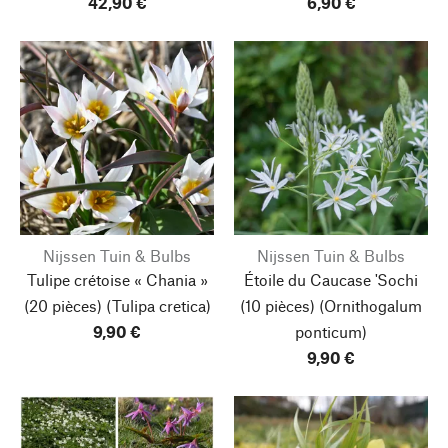
42,90 €
6,90 €
Nijssen Tuin & Bulbs
Nijssen Tuin & Bulbs
Tulipe crétoise « Chania »
Étoile du Caucase 'Sochi
(20 pièces) (Tulipa cretica)
(10 pièces) (Ornithogalum
9,90 €
ponticum)
9,90 €