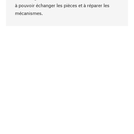
à pouvoir échanger les pièces et à réparer les
Haut de page
mécanismes.
Conscient
La durabilité est mise en priorité dans note
sélection produits. Nous misons sur des
ingrédients et des matériaux naturels qui peuvent
être entretenus, ainsi que sur une production
respectueuse des ressources et socialement
responsable.
Choisi