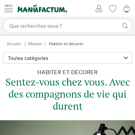
Passer au contenu
Mon compte
Liste de su
0,0
Accueil
Maison
Habiter et décorer
HABITER ET DÉCORER
Sentez-vous chez vous. Avec
des compagnons de vie qui
durent