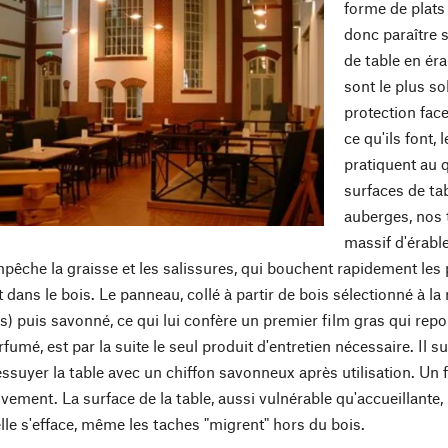
forme de plats 
donc paraître 
de table en éra
sont le plus so
protection face
ce qu'ils font,
pratiquent au q
surfaces de ta
auberges, nos 
massif d'érable
mpêche la graisse et les salissures, qui bouchent rapidement les 
ans le bois. Le panneau, collé à partir de bois sélectionné à la
s) puis savonné, ce qui lui confère un premier film gras qui rep
umé, est par la suite le seul produit d'entretien nécessaire. Il su
essuyer la table avec un chiffon savonneux après utilisation. Un
vement. La surface de la table, aussi vulnérable qu'accueillante, 
s elle s'efface, même les taches "migrent" hors du bois.