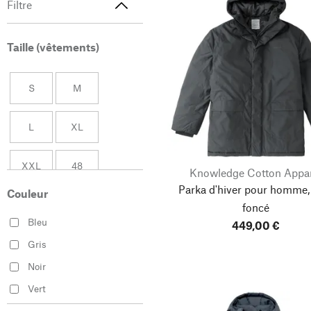
Filtre
Taille (vêtements)
S
M
L
XL
XXL
48
Knowledge Cotton Appa
Parka d'hiver pour homme,
Couleur
50
52
foncé
Bleu
449,00 €
54
56
Gris
Noir
58
60
Vert