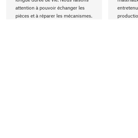
attention à pouvoir échanger les
entretenu
pièces et à réparer les mécanismes.
producti
ressource
responsa
Votre pays
Belgique (Français)
Contact
Service
Bons d'
Commande, service & conseil
Newslet
+3278482721