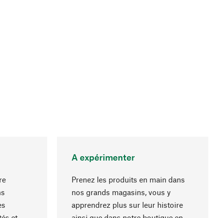
A expérimenter
re
Prenez les produits en main dans
ns
nos grands magasins, vous y
es
apprendrez plus sur leur histoire
Haut de page
és et
ainsi que dans notre boutique en