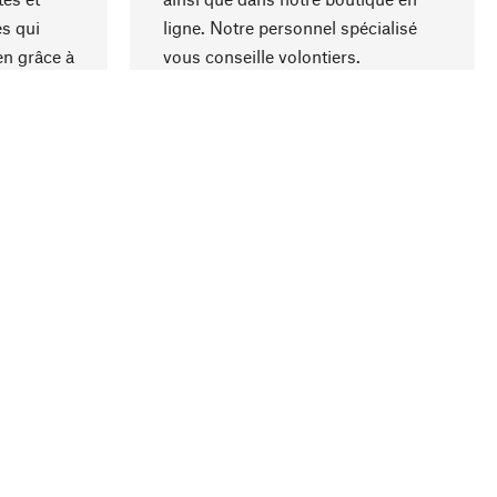
s qui
ligne. Notre personnel spécialisé
en grâce à
vous conseille volontiers.
iaux et à
ement
Entreprise
À propos de Manufactum
Conformité