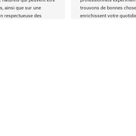
s, ainsi que sur une
trouvons de bonnes chose
on respectueuse des
enrichissent votre quotidi
s et socialement
un choix optimal de matér
ble.
une excellente fabrication.
Livraison & pai
achat
Frais d'expédition
ter
Livraison