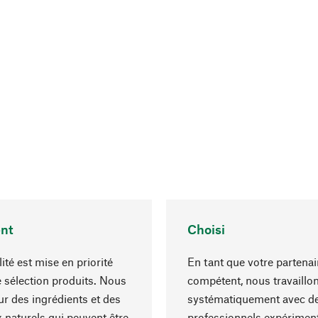
nt
Choisi
ité est mise en priorité
En tant que votre partenai
 sélection produits. Nous
compétent, nous travaillo
r des ingrédients et des
systématiquement avec d
 naturels qui peuvent être
professionnels expériment