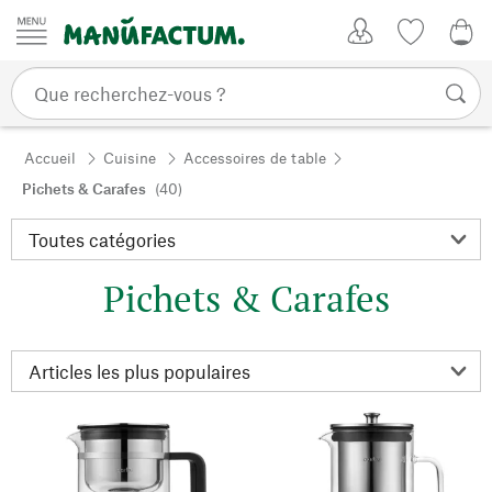
Passer au contenu
Mon compte
Liste de su
0,0
Accueil
Cuisine
Accessoires de table
Pichets & Carafes
(40)
Pichets & Carafes