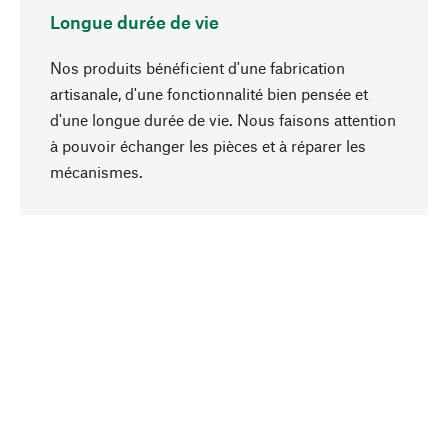
Longue durée de vie
Nos produits bénéficient d'une fabrication
artisanale, d'une fonctionnalité bien pensée et
d'une longue durée de vie. Nous faisons attention
à pouvoir échanger les pièces et à réparer les
Haut de page
mécanismes.
Conscient
La durabilité est mise en priorité dans note
sélection produits. Nous misons sur des
ingrédients et des matériaux naturels qui peuvent
être entretenus, ainsi que sur une production
respectueuse des ressources et socialement