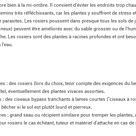
re bien à la mi-ombre. Il convient d'éviter les endroits trop cha
mins très réfléchissants, car les plantes y souffrent de stress 
 parasites. Les rosiers poussent dans presque tous les sols de j
moneux) peuvent être améliorés avec du sable grossier ou de l'hu
he. Les rosiers sont des plantes à racines profondes et ont bes
 l'eau.
es : des rosiers (lors du choix, tenir compte des exigences du lieu
ulte), éventuellement des plantes vivaces assorties.
s : des ciseaux bypass tranchants à lames courtes ("ciseaux à ros
bêcher si le sol est plutôt lourd et pierreux.
es : grand seau ou récipient similaire pour tremper les plantes, a
our rosiers le cas échéant, tuteur et matériel d'attache en cas de 