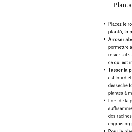
Planta
Placez le ro
planté, le 
Arroser ab
permettre a
rosier s'il 
ce qui est 
Tasser la p
est lourd et
dessèche fo
plantes à m
Lors de la 
suffisammen
des racines
engrais org
Pour la pla