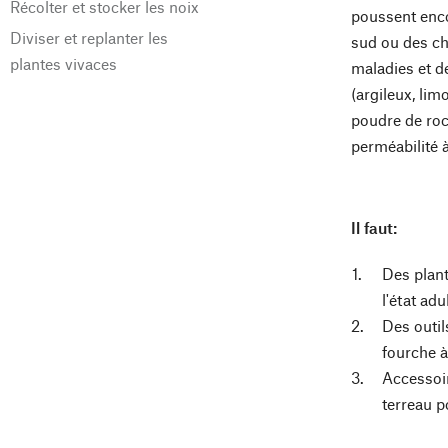
Récolter et stocker les noix
poussent enco
Diviser et replanter les
sud ou des che
plantes vivaces
maladies et de
(argileux, li
poudre de roc
perméabilité à
Il faut:
Des plant
l'état ad
Des outil
fourche à 
Accessoir
terreau p