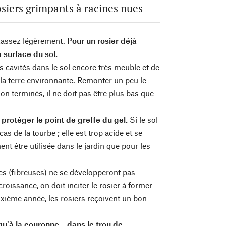
rosiers grimpants à racines nues
t tassez légèrement.
Pour un rosier déjà
 surface du sol.
s cavités dans le sol encore très meuble et de
 la terre environnante. Remonter un peu le
ion terminés, il ne doit pas être plus bas que
 protéger le point de greffe du gel.
Si le sol
as de la tourbe ; elle est trop acide et se
nt être utilisée dans le jardin que pour les
es (fibreuses) ne se développeront pas
oissance, on doit inciter le rosier à former
euxième année, les rosiers reçoivent un bon
squ'à la couronne – dans le trou de