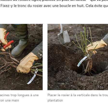
Fixez-y le tronc du rosier avec une boucle en huit. Cela évite que 
racines trop longues à une
Placer le rosier à la verticale dans le tro
iron une main
plantation