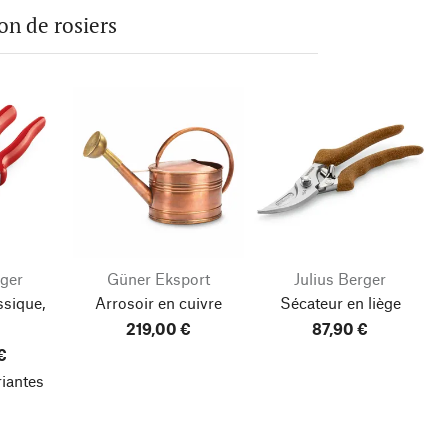
on de rosiers
rger
Güner Eksport
Julius Berger
ssique,
Arrosoir en cuivre
Sécateur en liège
219,00 €
87,90 €
€
riantes