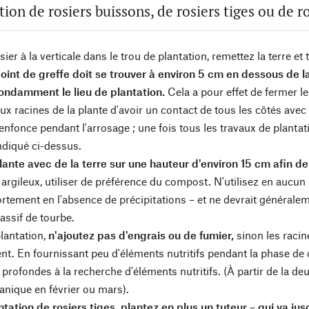
tion de rosiers buissons, de rosiers tiges ou de 
sier à la verticale dans le trou de plantation, remettez la terre e
point de greffe doit se trouver à environ 5 cm en dessous de la
ondamment le lieu de plantation.
Cela a pour effet de fermer le
ux racines de la plante d'avoir un contact de tous les côtés avec
s'enfonce pendant l'arrosage ; une fois tous les travaux de plantat
indiqué ci-dessus.
lante avec de la terre sur une hauteur d'environ 15 cm afin de
 argileux, utiliser de préférence du compost. N'utilisez en aucun c
rtement en l'absence de précipitations – et ne devrait généraleme
assif de tourbe.
plantation,
n'ajoutez pas d'engrais ou de fumier,
sinon les racin
t. En fournissant peu d'éléments nutritifs pendant la phase de cr
 profondes à la recherche d'éléments nutritifs. (À partir de la d
anique en février ou mars).
ntation de rosiers tiges, plantez en plus un tuteur – qui va ju