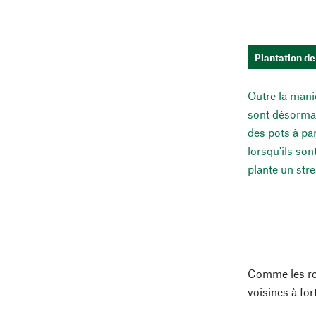
Plantation de
Outre la mani
sont désormai
des pots à par
lorsqu'ils son
plante un str
Comme les ros
voisines à for