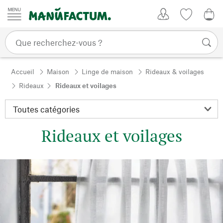
Passer au contenu
Mon compte
Liste de su
0,0
Accueil
Maison
Linge de maison
Rideaux & voilages
Rideaux
Rideaux et voilages
Rideaux et voilages