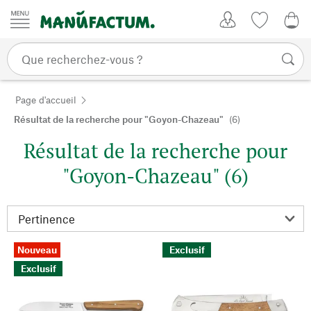
Passer au contenu
Mon compte
Liste de su
0,0
Page d'accueil
Résultat de la recherche pour "Goyon-Chazeau"
(6)
Résultat de la recherche pour
"Goyon-Chazeau" (6)
Nouveau
Exclusif
Exclusif