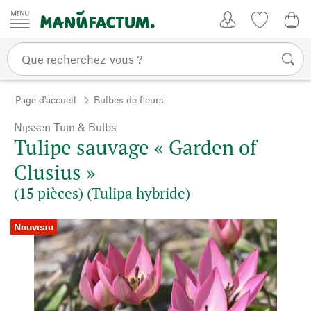
Passer au contenu
Mon compte
Liste de su
0,0
Page d'accueil
Bulbes de fleurs
Nijssen Tuin & Bulbs
Tulipe sauvage « Garden of
Clusius »
(15 pièces) (Tulipa hybride)
Nouveau