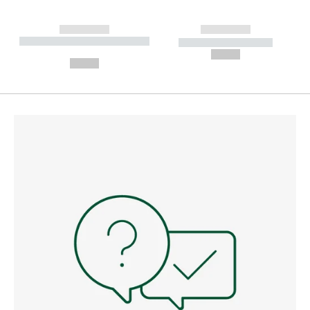
------------
------------
----------- ----------- --------
----------- -----------
---
--,-- €
--,-- €