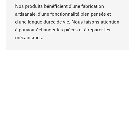
Nos produits bénéficient d'une fabrication
artisanale, d'une fonctionnalité bien pensée et
d'une longue durée de vie. Nous faisons attention
à pouvoir échanger les pièces et à réparer les
Haut de page
mécanismes.
Conscient
La durabilité est mise en priorité dans note
sélection produits. Nous misons sur des
ingrédients et des matériaux naturels qui peuvent
être entretenus, ainsi que sur une production
respectueuse des ressources et socialement
responsable.