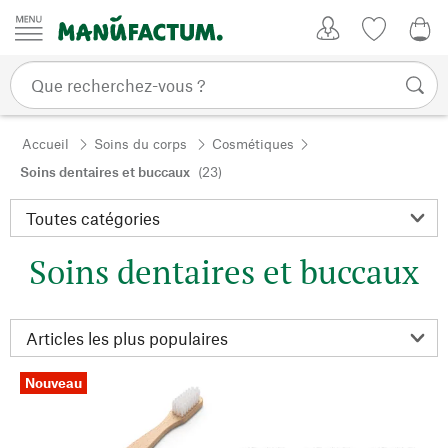
Passer au contenu
Mon compte
Liste de su
0,0
Accueil
Soins du corps
Cosmétiques
Soins dentaires et buccaux
(23)
Soins dentaires et buccaux
Nouveau