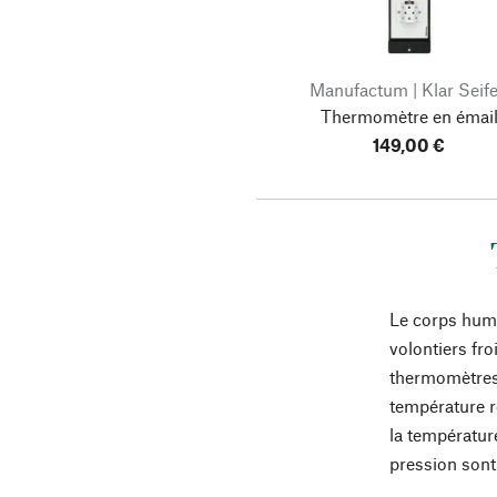
Manufactum | Klar Seif
Thermomètre en émai
149,00 €
Le corps humai
volontiers fro
thermomètres 
température ré
la températur
pression sont 