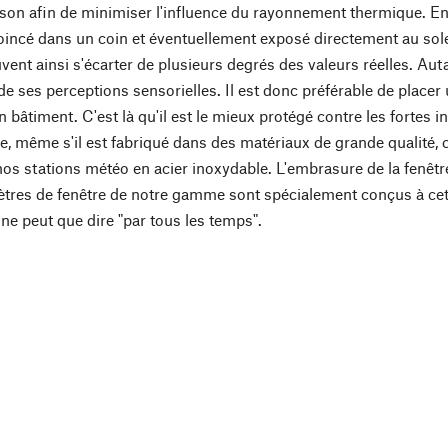
son afin de minimiser l'influence du rayonnement thermique. En 
 coincé dans un coin et éventuellement exposé directement au solei
nt ainsi s'écarter de plusieurs degrés des valeurs réelles. Autan
de ses perceptions sensorielles. Il est donc préférable de place
n bâtiment. C'est là qu'il est le mieux protégé contre les fortes
ie, même s'il est fabriqué dans des matériaux de grande quali
nos stations météo en acier inoxydable. L'embrasure de la fenêtre e
res de fenêtre de notre gamme sont spécialement conçus à cet e
n ne peut que dire "par tous les temps".