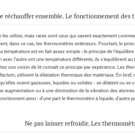
e réchauffer ensemble. Le fonctionnement des 
 les utilise, mais rares sont ceux qui savent exactement commen
ent, dans ce cas, les thermomètres extérieurs. Pourtant, le prin
a température est en fait assez simple : le principe de l'équili
n avec l'autre ont une température différente, ils s'équilibrent a
chez son voisin de lit connaît ce principe par expérience. Les 
tum, utilisent la dilatation thermique des matériaux. En bref, c
u'elles soient gazeuses, liquides ou solides - se dilatent ou se 
 une augmentation ou à une diminution de la vibration des atome
nctionnent ainsi : d'une part le thermomètre à liquide, d'autre 
Ne pas laisser refroidir. Les thermomèt