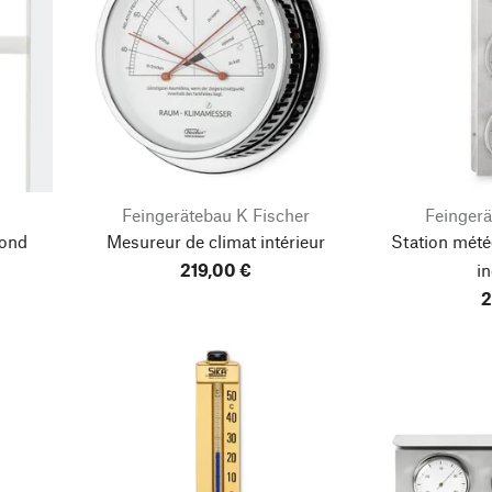
n
Feingerätebau K Fischer
Feingerä
rond
Mesureur de climat intérieur
Station météo
219,00 €
i
2