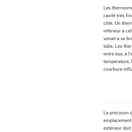
Les thermomèt
cavité très fi
côté. Un ther
inférieur à ce
venait à se br
tube. Les the
entre eux, à l
température, 
courbure influ
La précision d
emplacement op
extérieur doit