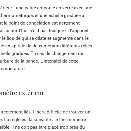
rieur : une petite ampoule en verre avec une
ide thermométrique, et une échelle graduée à
t le point de congélation est nettement
é aujourd'hui, n'est pas toxique si l'appareil
 le liquide qui se dilate et augmente dans le
e en spirale de deux métaux différents reliés
e échelle graduée. En cas de changement de
rbure de la bande. L'intensité de cette
a température.
momètre extérieur
ctement liés. Il sera difficile de trouver un
e. La règle est la suivante : le thermomètre
ible, il ne doit pas être placé trop près du