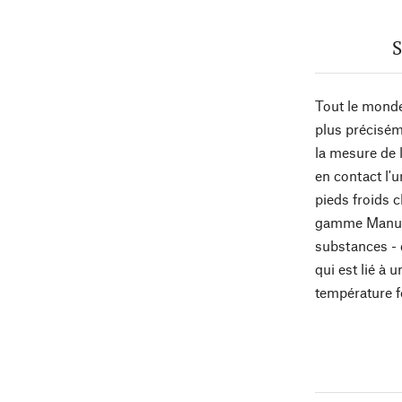
S
Tout le monde
plus précisém
la mesure de l
en contact l'u
pieds froids 
gamme Manufac
substances - q
qui est lié à
température fo