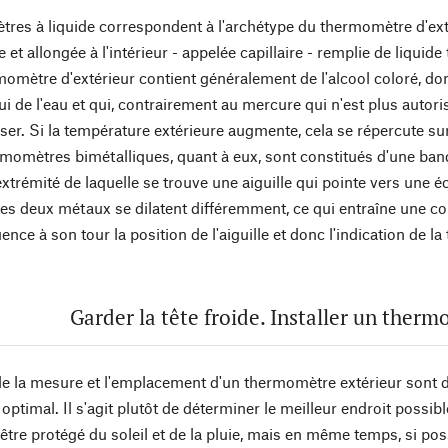
res à liquide correspondent à l'archétype du thermomètre d'exté
ne et allongée à l'intérieur - appelée capillaire - remplie de liqu
momètre d'extérieur contient généralement de l'alcool coloré, don
lui de l'eau et qui, contrairement au mercure qui n'est plus autoris
iser. Si la température extérieure augmente, cela se répercute sur
rmomètres bimétalliques, quant à eux, sont constitués d'une band
'extrémité de laquelle se trouve une aiguille qui pointe vers un
les deux métaux se dilatent différemment, ce qui entraîne une cou
ence à son tour la position de l'aiguille et donc l'indication de l
Garder la tête froide. Installer un ther
e la mesure et l'emplacement d'un thermomètre extérieur sont dire
timal. Il s'agit plutôt de déterminer le meilleur endroit possibl
 être protégé du soleil et de la pluie, mais en même temps, si poss