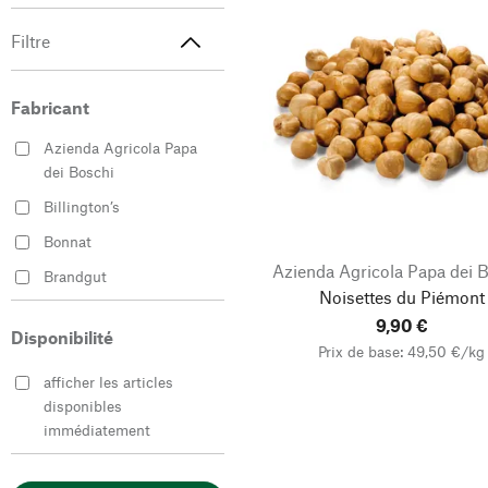
Filtre
Fabricant
Azienda Agricola Papa
dei Boschi
Billington’s
Bonnat
Azienda Agricola Papa dei 
Brandgut
Noisettes du Piémont
Conflictfood
9,90 €
Disponibilité
Corilanga
Prix de base: 49,50 €/kg
Franza Jean-Marc
afficher les articles
disponibles
Gallesio Sandro
immédiatement
Il Nuraghe
Karl Telfser