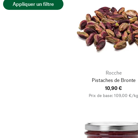
Appliquer un filtre
Les Amandes et Olives
du Mont Bouquet
Manufactum
Markus Wieser
Palazzo di Varignana
Pärlans Konfektyr
Rocche
Rocche
Safran ＆ Vanille Handel
Pistaches de Bronte
Eberhard Pütter
10,90 €
Wirtschaftsbetriebe d.
Prix de base: 109,00 €/k
Abt. St. Severin